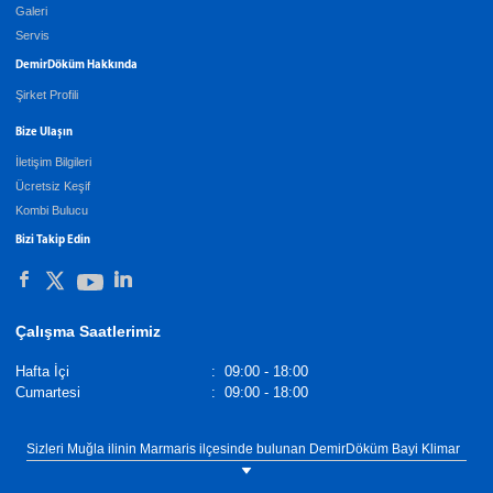
Galeri
Servis
DemirDöküm Hakkında
Şirket Profili
Bize Ulaşın
İletişim Bilgileri
Ücretsiz Keşif
Kombi Bulucu
Bizi Takip Edin
Çalışma Saatlerimiz
Hafta İçi
:
09:00 - 18:00
Cumartesi
:
09:00 - 18:00
Sizleri Muğla ilinin Marmaris ilçesinde bulunan DemirDöküm Bayi Klimar
Isıtma Soğutma showroomumuza bekliyoruz. Tel: 0(535) 368 61 39
DemirDöküm Yoğuşmalı Kombiler,
Demirdöküm Yetkili Satıcı
. Tel :