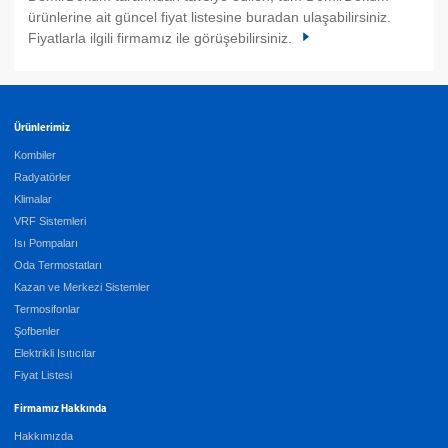
ürünlerine ait güncel fiyat listesine buradan ulaşabilirsiniz.
Fiyatlarla ilgili firmamız ile görüşebilirsiniz.
Ürünlerimiz
Kombiler
Radyatörler
Klimalar
VRF Sistemleri
Isı Pompaları
Oda Termostatları
Kazan ve Merkezi Sistemler
Termosifonlar
Şofbenler
Elektrikli Isıtıcılar
Fiyat Listesi
Firmamız Hakkında
Hakkımızda