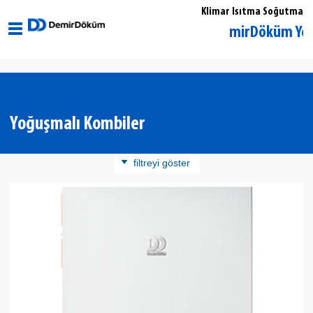
Klimar Isıtma Soğutma
Muğla Marmaris DemirDöküm Yetkili Sat
Yoğuşmalı Kombiler
filtreyi göster
Ürün Kategorisi
Yoğuşmalı Kombiler
Kontrol Cihazları