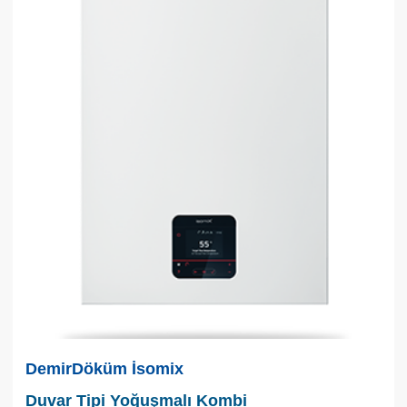
DemirDöküm İsomix
Duvar Tipi Yoğuşmalı Kombi