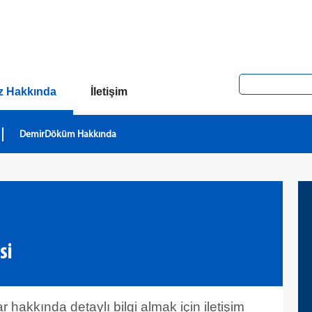
z Hakkında
İletişim
DemirDöküm Hakkında
si
 hakkında detaylı bilgi almak için iletişim