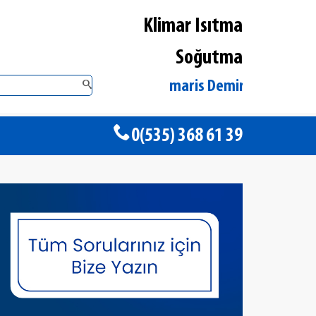
Klimar Isıtma
Soğutma
Muğla Marmaris DemirDöküm Yetkili Sa
0(535) 368 61 39