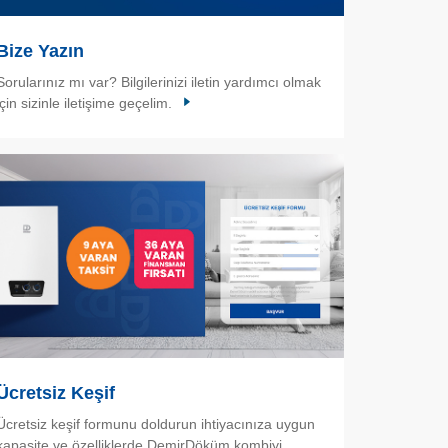
Bize Yazın
Sorularınız mı var? Bilgilerinizi iletin yardımcı olmak
için sizinle iletişime geçelim.
Ücretsiz Keşif
Ücretsiz keşif formunu doldurun ihtiyacınıza uygun
kapasite ve özelliklerde DemirDöküm kombiyi