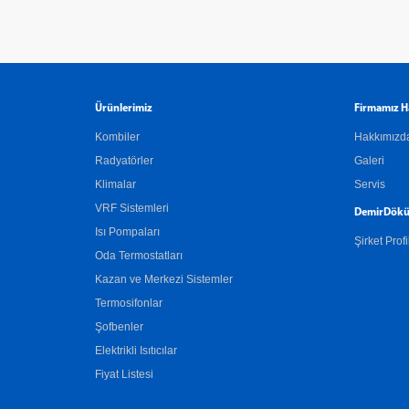
Ürünlerimiz
Firmamız H
Kombiler
Hakkımızd
Radyatörler
Galeri
Klimalar
Servis
VRF Sistemleri
DemirDökü
Isı Pompaları
Şirket Profi
Oda Termostatları
Kazan ve Merkezi Sistemler
Termosifonlar
Şofbenler
Elektrikli Isıtıcılar
Fiyat Listesi