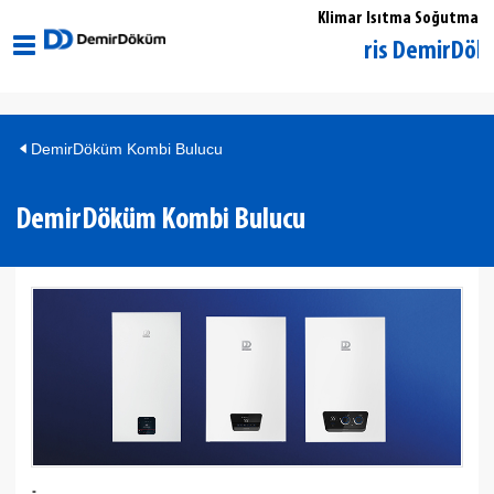
Klimar Isıtma Soğutma
Muğla Marmaris DemirDöküm Yetk
DemirDöküm Kombi Bulucu
DemirDöküm Kombi Bulucu