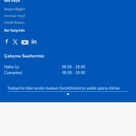
Bize Ulaşın
İletişim Bilgileri
Ücretsiz Keşif
Kombi Bulucu
Bizi Takip Edin
Çalışma Saatlerimiz
Hafta İçi
:
09:00 - 18:00
Cumartesi
:
09:00 - 18:00
Türkiye'nin lider kombi markası DemirDöküm'ün yetkili satıcısı Klimar
Isıtma Soğutma, Muğla ili Marmaris ilçesi dahil tüm yurtta yaygın servis
ağı ve 60 yılı aşkın süredir hizmet veren yapısı ile ihtiyacınıza uygun
kombiyi bulmanıza yardımcı olacak.Klimar Isıtma Soğutma, DemirDöküm
Yetkili satıcısı olarak Muğla ilinin Marmaris ilçesinde müşterilerimize
ısıtma, sıcak su ve soğutma ihtiyaçlarına yönelik çözümler sunmaktadır.
Isıtma, sıcak su ve soğutma ihtiyaçlarınız için ekonomik, verimli ve uzun
yıllar güvenle kullanabileceğiniz kombi, klima, şofben, termosifon,
merkezi sistem kazan, merkezi sistem kombi kaskad çözümler için bize