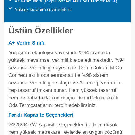
A+ verim sınıfı (Migo Connect akıllı oda termostatı ile)
Yüksek kullanım suyu konforu
Üstün Özellikler
A+ Verim Sınıfı
Yoğuşma teknolojisi sayesinde %94 oranında
yüksek mevsimsel verimlilik elde edilmektedir. %94
sezonsal verimliliği sayesinde, DemirDöküm MiGo
Connect akıllı oda termostatı ile %98 sistem
sezonsal verimliliğine ulaşır ve A+ enerji verimi ile
hep tasarruf imkanı sunar. Hem yüksek tasarruf
hem de daha fazla konfor için DemirDöküm Akıllı
Oda Termostatlarını tercih edebilirsiniz.
Farklı Kapasite Seçenekleri
24/28/34 kW kapasite seçenekleri ile hem düşük
hem yüksek metrekareli evlerde en uygun çözümü