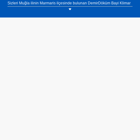
Sizleri Muğla ilinin Marmaris ilçesinde bulunan DemirDöküm Bayi Klimar
Isıtma Soğutma showroomumuza bekliyoruz. Tel: 0(535) 368 61 39.
İhtiyacınıza göre değişen ısıtma kapasitesi, optimize edilmiş yanma ayarı
ve yüksek modülasyon sağlayan DemirDöküm Nitromix ioni Duvar Tipi
Yoğuşmalı Kombi ile enerji tasarrufu sağlayın.