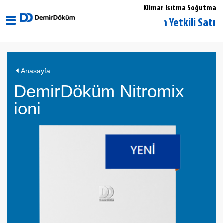
Klimar Isıtma Soğutma
Muğla Marmaris DemirDöküm Yetkili Satıcı
Anasayfa
DemirDöküm Nitromix
ioni